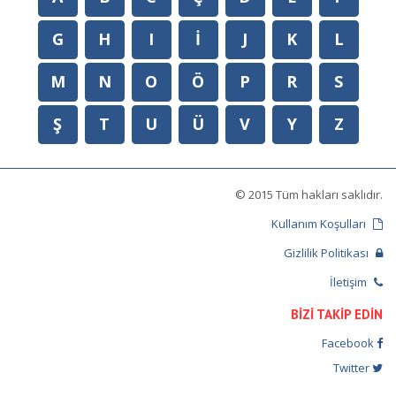
G
H
I
İ
J
K
L
M
N
O
Ö
P
R
S
Ş
T
U
Ü
V
Y
Z
© 2015 Tüm hakları saklıdır.
Kullanım Koşulları
Gizlilik Politikası
İletişim
BİZİ TAKİP EDİN
Facebook
Twitter