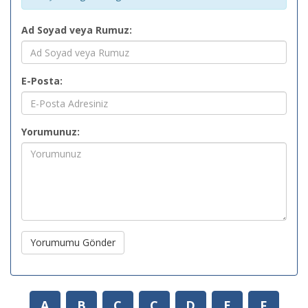
Ad Soyad veya Rumuz:
E-Posta:
Yorumunuz:
Yorumumu Gönder
A
B
C
Ç
D
E
F