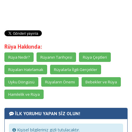
Rüya Hakkında:
Rüya Nedir?
Rüyanın Tarihçesi
Rüya Çeşitleri
Rüyaları Hatırlamak
Rüyalarla İlgili Gerçekler
Uyku Döngüsü
Rüyaların Önemi
Bebekler ve Rüya
Hamilelik ve Rüya
İLK YORUMU YAPAN SİZ OLUN!
Kişisel bilgileriniz gizli tutulacaktır.