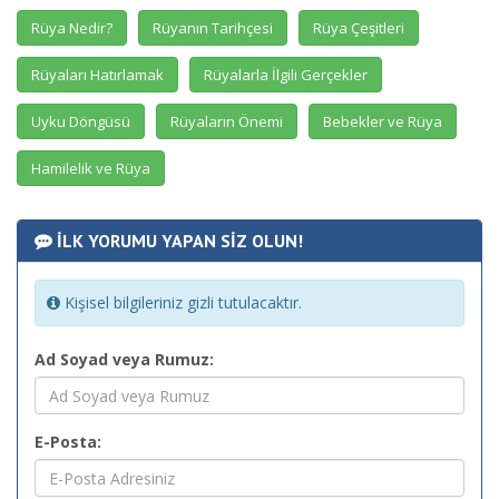
Rüya Nedir?
Rüyanın Tarihçesi
Rüya Çeşitleri
Rüyaları Hatırlamak
Rüyalarla İlgili Gerçekler
Uyku Döngüsü
Rüyaların Önemi
Bebekler ve Rüya
Hamilelik ve Rüya
İLK YORUMU YAPAN SİZ OLUN!
Kişisel bilgileriniz gizli tutulacaktır.
Ad Soyad veya Rumuz:
E-Posta: