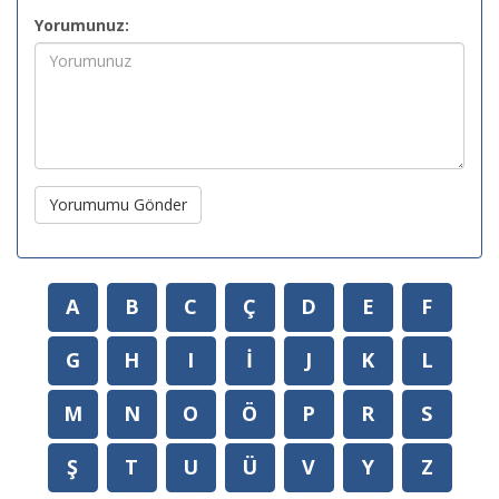
Yorumunuz:
Yorumumu Gönder
A
B
C
Ç
D
E
F
G
H
I
İ
J
K
L
M
N
O
Ö
P
R
S
Ş
T
U
Ü
V
Y
Z