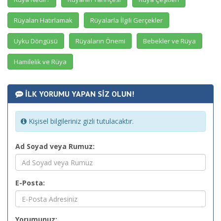
Rüyaları Hatırlamak
Rüyalarla İlgili Gerçekler
Uyku Döngüsü
Rüyaların Önemi
Bebekler ve Rüya
Hamilelik ve Rüya
İLK YORUMU YAPAN SİZ OLUN!
Kişisel bilgileriniz gizli tutulacaktır.
Ad Soyad veya Rumuz:
E-Posta:
Yorumunuz: