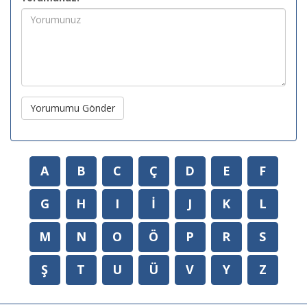
Yorumumu Gönder
A
B
C
Ç
D
E
F
G
H
I
İ
J
K
L
M
N
O
Ö
P
R
S
Ş
T
U
Ü
V
Y
Z