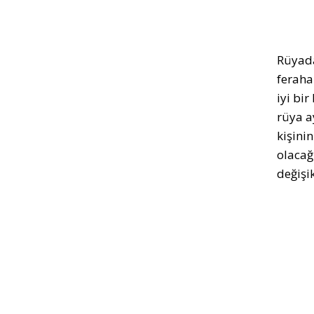
Rüyada
feraha
iyi bi
rüya a
kişini
olacağı
değişik