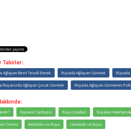
 Tabirler:
 Ağlayan Birini Teselli Etmek
Rüyada Ağlayan Görmek
Rüyada 
a Rüyanızda Ağlayan Çocuk Görmek
Rüyada Ağlayan Görmenin Psiko
Hakkında:
edir?
Rüyanın Tarihçesi
Rüya Çeşitleri
Rüyaları Hatırlama
rın Önemi
Bebekler ve Rüya
Hamilelik ve Rüya