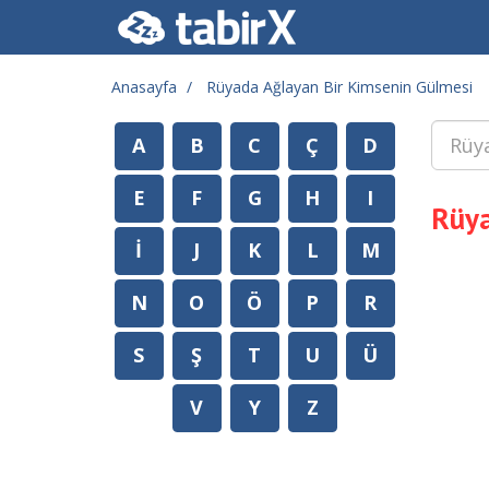
Anasayfa
Rüyada Ağlayan Bir Kimsenin Gülmesi
A
B
C
Ç
D
E
F
G
H
I
Rüya
İ
J
K
L
M
N
O
Ö
P
R
S
Ş
T
U
Ü
V
Y
Z