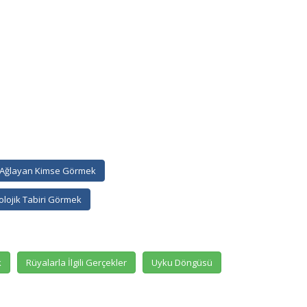
Ağlayan Kimse Görmek
lojik Tabiri Görmek
k
Rüyalarla İlgili Gerçekler
Uyku Döngüsü