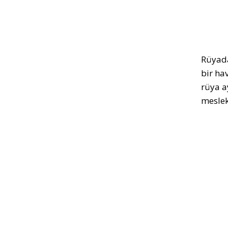
Rüyada
bir ha
rüya a
meslek