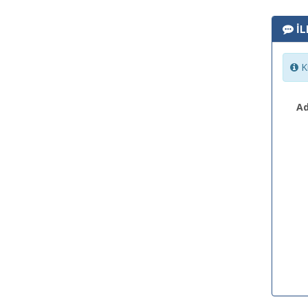
İL
Ki
Ad