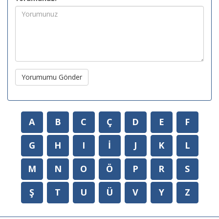
Yorumumu Gönder
A
B
C
Ç
D
E
F
G
H
I
İ
J
K
L
M
N
O
Ö
P
R
S
Ş
T
U
Ü
V
Y
Z