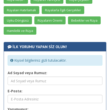
Rüyaları Hatırlamak
Rüyalarla İlgili Gerçekler
Uyku Döngüsü
Rüyaların Önemi
Bebekler ve Rüya
Hamilelik ve Rüya
İLK YORUMU YAPAN SİZ OLUN!
Kişisel bilgileriniz gizli tutulacaktır.
Ad Soyad veya Rumuz:
E-Posta:
Yorumunuz: