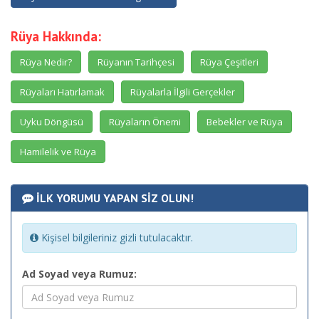
Rüya Hakkında:
Rüya Nedir?
Rüyanın Tarihçesi
Rüya Çeşitleri
Rüyaları Hatırlamak
Rüyalarla İlgili Gerçekler
Uyku Döngüsü
Rüyaların Önemi
Bebekler ve Rüya
Hamilelik ve Rüya
İLK YORUMU YAPAN SİZ OLUN!
Kişisel bilgileriniz gizli tutulacaktır.
Ad Soyad veya Rumuz: