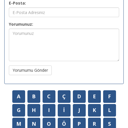
E-Posta:
Yorumunuz:
Yorumumu Gönder
A
B
C
Ç
D
E
F
G
H
I
İ
J
K
L
M
N
O
Ö
P
R
S