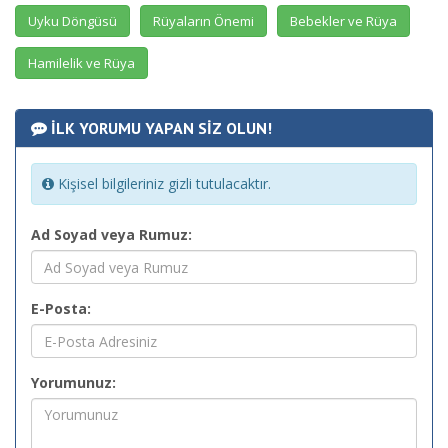
Uyku Döngüsü
Rüyaların Önemi
Bebekler ve Rüya
Hamilelik ve Rüya
İLK YORUMU YAPAN SİZ OLUN!
Kişisel bilgileriniz gizli tutulacaktır.
Ad Soyad veya Rumuz:
E-Posta:
Yorumunuz: