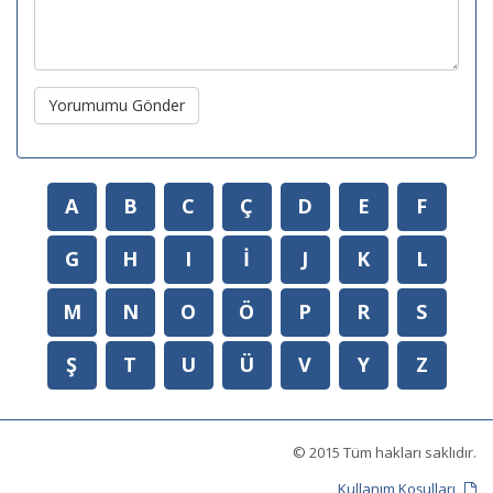
Yorumumu Gönder
A
B
C
Ç
D
E
F
G
H
I
İ
J
K
L
M
N
O
Ö
P
R
S
Ş
T
U
Ü
V
Y
Z
© 2015 Tüm hakları saklıdır.
Kullanım Koşulları