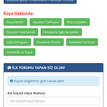
Rüyada Ağaca Tırmanmanın Psikolojik Yorumu
Rüya Hakkında:
Rüya Nedir?
Rüyanın Tarihçesi
Rüya Çeşitleri
Rüyaları Hatırlamak
Rüyalarla İlgili Gerçekler
Uyku Döngüsü
Rüyaların Önemi
Bebekler ve Rüya
Hamilelik ve Rüya
İLK YORUMU YAPAN SİZ OLUN!
Kişisel bilgileriniz gizli tutulacaktır.
Ad Soyad veya Rumuz: