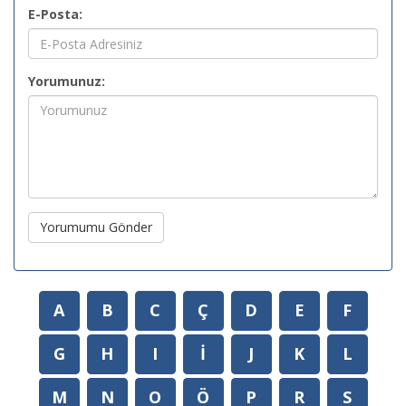
E-Posta:
Yorumunuz:
Yorumumu Gönder
A
B
C
Ç
D
E
F
G
H
I
İ
J
K
L
M
N
O
Ö
P
R
S