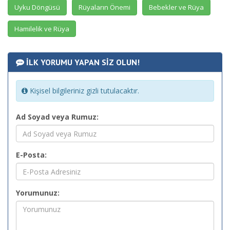
Uyku Döngüsü
Rüyaların Önemi
Bebekler ve Rüya
Hamilelik ve Rüya
İLK YORUMU YAPAN SİZ OLUN!
Kişisel bilgileriniz gizli tutulacaktır.
Ad Soyad veya Rumuz:
E-Posta:
Yorumunuz: