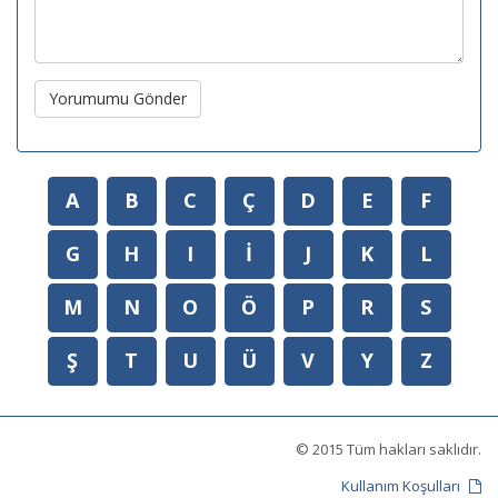
Yorumumu Gönder
A
B
C
Ç
D
E
F
G
H
I
İ
J
K
L
M
N
O
Ö
P
R
S
Ş
T
U
Ü
V
Y
Z
© 2015 Tüm hakları saklıdır.
Kullanım Koşulları