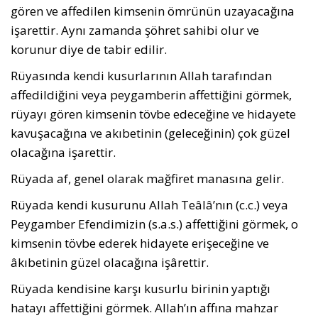
gören ve affe­dilen kimsenin ömrünün uzayacağına
işarettir. Aynı za­manda şöhret sahibi olur ve
korunur diye de tabir edilir.
Rüyasında kendi kusurlarının Allah tarafından
affedildiğini veya peygamberin affettiğini görmek,
rüyayı gören kimse­nin tövbe edeceğine ve hidayete
kavuşacağına ve akıbetinin (geleceğinin) çok güzel
olacağına işarettir.
Rüyada af, genel olarak mağfiret manasına gelir.
Rüyada kendi kusurunu Allah Teâlâ’nın (c.c.) veya
Peygamber Efendimizin (s.a.s.) affettiğini görmek, o
kimsenin tövbe ederek hidayete eri­şeceğine ve
âkıbetinin güzel olacağına işârettir.
Rüyada kendisine karşı kusurlu birinin yaptığı
hatayı affettiğini görmek. Allah’ın affına mahzar