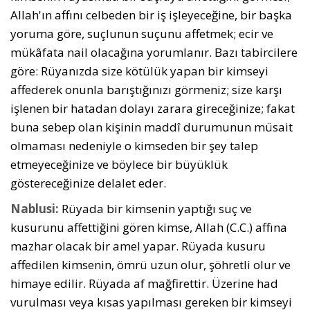
Allah'ın affını celbeden bir iş işleyeceğine, bir başka
yoruma göre, suçlunun suçunu affetmek; ecir ve
mükâfata nail olacağına yorumlanır. Bazı tabircilere
göre: Rüyanızda size kötülük yapan bir kimseyi
affederek onunla barıştığınızı görmeniz; size karşı
işlenen bir hatadan dolayı zarara gireceğinize; fakat
buna sebep olan kişinin maddî durumunun müsait
olmaması nedeniyle o kimseden bir şey talep
etmeyeceğinize ve böylece bir büyüklük
göstereceğinize delalet eder.
Nablusi:
Rüyada bir kimsenin yaptığı suç ve
kusurunu affettiğini gören kimse, Allah (C.C.) affına
mazhar olacak bir amel yapar. Rüyada kusuru
affedilen kimsenin, ömrü uzun olur, şöhretli olur ve
himaye edilir. Rüyada af mağfirettir. Üzerine had
vurulması veya kısas yapılması gereken bir kimseyi