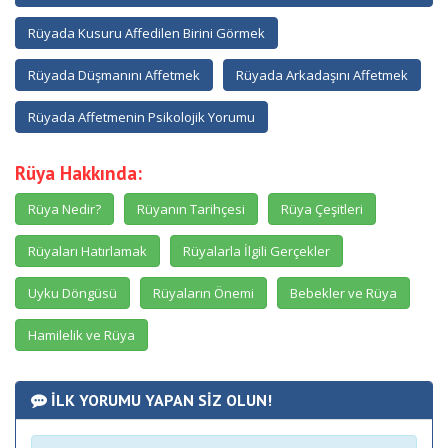
Rüyada Kusuru Affedilen Birini Görmek
Rüyada Düşmanını Affetmek
Rüyada Arkadaşını Affetmek
Rüyada Affetmenin Psikolojik Yorumu
Rüya Hakkında:
Rüya Nedir?
Rüyanın Tarihçesi
Rüya Çeşitleri
Rüyaları Hatırlamak
Rüyalarla İlgili Gerçekler
Uyku Döngüsü
Rüyaların Önemi
Bebekler ve Rüya
Hamilelik ve Rüya
İLK YORUMU YAPAN SİZ OLUN!