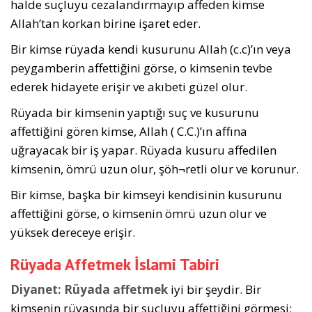
halde suçluyu cezalandırmayıp affeden kimse
Allah’tan korkan birine işaret eder.
Bir kimse rüyada kendi kusurunu Allah (c.c)’ın veya
peygamberin affettiğini görse, o kimsenin tevbe
ederek hidayete erişir ve akıbeti güzel olur.
Rüyada bir kimsenin yaptığı suç ve kusurunu
affettiğini gören kimse, Allah ( C.C.)’ın affına
uğrayacak bir iş yapar. Rüyada kusuru affedilen
kimsenin, ömrü uzun olur, şöh¬retli olur ve korunur.
Bir kimse, başka bir kimseyi kendisinin kusurunu
affettiğini görse, o kimsenin ömrü uzun olur ve
yüksek dereceye erişir.
Rüyada Affetmek İslami Tabiri
Diyanet:
Rüyada affetmek
iyi bir şeydir. Bir
kimsenin rüyasında bir suçluyu affettiğini görmesi;