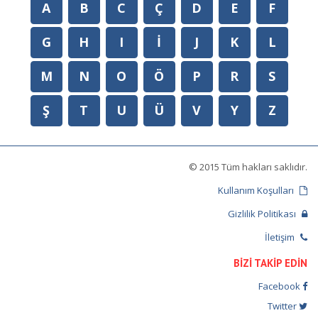
A
B
C
Ç
D
E
F
G
H
I
İ
J
K
L
M
N
O
Ö
P
R
S
Ş
T
U
Ü
V
Y
Z
© 2015 Tüm hakları saklıdır.
Kullanım Koşulları
Gizlilik Politikası
İletişim
BİZİ TAKİP EDİN
Facebook
Twitter