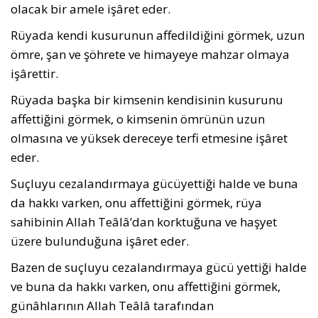
olacak bir amele işâret eder.
Rüyada kendi kusurunun affedildiğini gör­mek, uzun
ömre, şan ve şöhrete ve himayeye mahzar olmaya
işârettir.
Rüyada başka bir kimsenin kendisinin ku­surunu
affettiğini görmek, o kimsenin ömrü­nün uzun
olmasına ve yüksek dereceye terfi etmesine işâret
eder.
Suçluyu cezalandırmaya gücüyettiği halde ve buna
da hakkı varken, onu affettiğini gör­mek, rüya
sahibinin Allah Teâlâ’dan korktuğu­na ve haşyet
üzere bulunduğuna işâret eder.
Bazen de suçluyu cezalandırmaya gücü yettiği halde
ve buna da hakkı varken, onu affettiğini görmek,
günâhlarının Allah Teâlâ tarafından