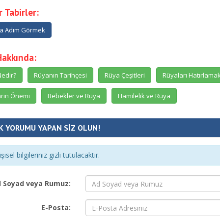
 Tabirler:
a Adım Görmek
Hakkında:
edir?
Rüyanın Tarihçesi
Rüya Çeşitleri
Rüyaları Hatırlama
rın Önemi
Bebekler ve Rüya
Hamilelik ve Rüya
K YORUMU YAPAN SİZ OLUN!
şisel bilgileriniz gizli tutulacaktır.
 Soyad veya Rumuz:
E-Posta: