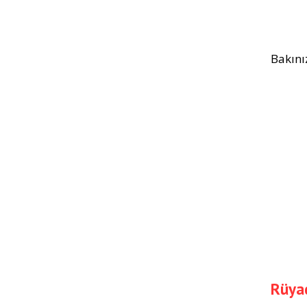
Bakını
Rüyad