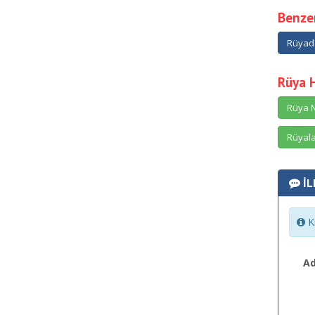
Benzer
Rüyad
Rüya 
Rüya N
Rüyala
İL
Ki
Ad