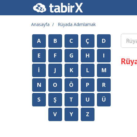
Anasayfa
Rüyada Adımlamak
A
B
C
Ç
D
E
F
G
H
I
Rüy
İ
J
K
L
M
N
O
Ö
P
R
S
Ş
T
U
Ü
V
Y
Z