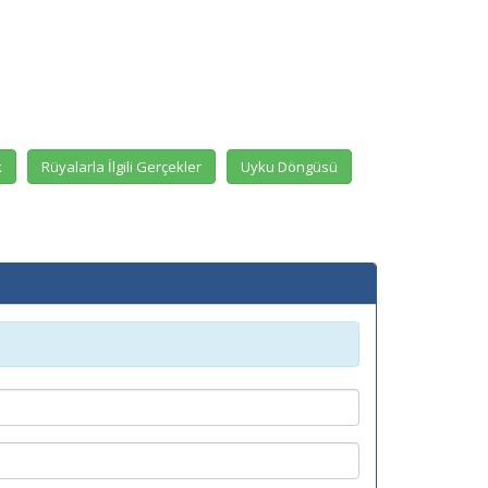
k
Rüyalarla İlgili Gerçekler
Uyku Döngüsü