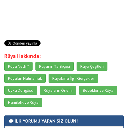
Rüya Hakkında:
Rüya Nedir?
Rüyanın Tarihçesi
Rüya Çeşitleri
Rüyaları Hatırlamak
Rüyalarla İlgili Gerçekler
Uyku Döngüsü
Rüyaların Önemi
Bebekler ve Rüya
Hamilelik ve Rüya
İLK YORUMU YAPAN SİZ OLUN!