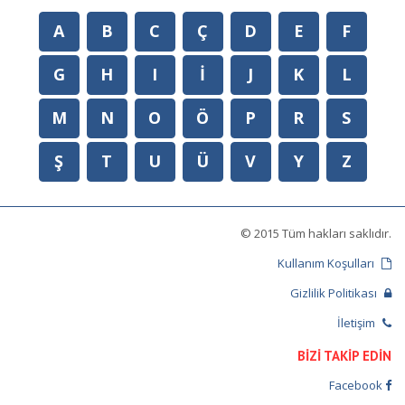
A
B
C
Ç
D
E
F
G
H
I
İ
J
K
L
M
N
O
Ö
P
R
S
Ş
T
U
Ü
V
Y
Z
© 2015 Tüm hakları saklıdır.
Kullanım Koşulları
Gizlilik Politikası
İletişim
BİZİ TAKİP EDİN
Facebook