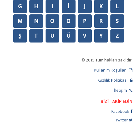
G
H
I
İ
J
K
L
M
N
O
Ö
P
R
S
Ş
T
U
Ü
V
Y
Z
© 2015 Tüm hakları saklıdır.
Kullanım Koşulları
Gizlilik Politikası
İletişim
BİZİ TAKİP EDİN
Facebook
Twitter