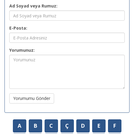
Ad Soyad veya Rumuz:
E-Posta:
Yorumunuz:
Yorumumu Gönder
A
B
C
Ç
D
E
F