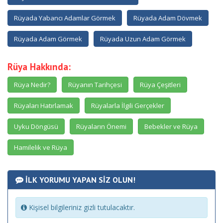
Rüyada Yabancı Adamlar Görmek
Rüyada Adam Dövmek
Rüyada Adam Görmek
Rüyada Uzun Adam Görmek
Rüya Hakkında:
Rüya Nedir?
Rüyanın Tarihçesi
Rüya Çeşitleri
Rüyaları Hatırlamak
Rüyalarla İlgili Gerçekler
Uyku Döngüsü
Rüyaların Önemi
Bebekler ve Rüya
Hamilelik ve Rüya
İLK YORUMU YAPAN SİZ OLUN!
Kişisel bilgileriniz gizli tutulacaktır.