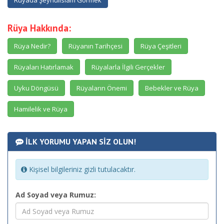
Rüyada Şeyhülislam Görmek
Rüya Hakkında:
Rüya Nedir?
Rüyanın Tarihçesi
Rüya Çeşitleri
Rüyaları Hatırlamak
Rüyalarla İlgili Gerçekler
Uyku Döngüsü
Rüyaların Önemi
Bebekler ve Rüya
Hamilelik ve Rüya
İLK YORUMU YAPAN SİZ OLUN!
Kişisel bilgileriniz gizli tutulacaktır.
Ad Soyad veya Rumuz: