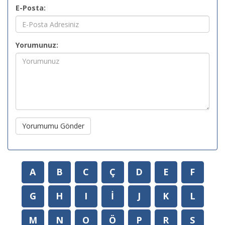
E-Posta:
Yorumunuz:
Yorumumu Gönder
A
B
C
Ç
D
E
F
G
H
I
İ
J
K
L
M
N
O
Ö
P
R
S