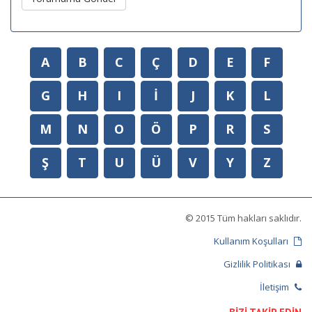
A
B
C
Ç
D
E
F
G
H
I
İ
J
K
L
M
N
O
Ö
P
R
S
Ş
T
U
Ü
V
Y
Z
© 2015 Tüm hakları saklıdır.
Kullanım Koşulları
Gizlilik Politikası
İletişim