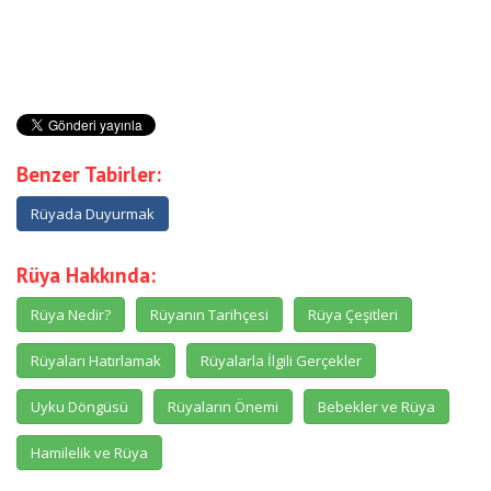
Benzer Tabirler:
Rüyada Duyurmak
Rüya Hakkında:
Rüya Nedir?
Rüyanın Tarihçesi
Rüya Çeşitleri
Rüyaları Hatırlamak
Rüyalarla İlgili Gerçekler
Uyku Döngüsü
Rüyaların Önemi
Bebekler ve Rüya
Hamilelik ve Rüya