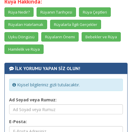
Rüya Hakkında:
Rüya Nedir?
Rüyanın Tarihçesi
Rüya Çeşitleri
Rüyaları Hatırlamak
Rüyalarla İlgili Gerçekler
Uyku Döngüsü
Rüyaların Önemi
Bebekler ve Rüya
Hamilelik ve Rüya
İLK YORUMU YAPAN SİZ OLUN!
Kişisel bilgileriniz gizli tutulacaktır.
Ad Soyad veya Rumuz:
E-Posta: