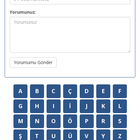
Yorumunuz:
Yorumumu Gönder
A
B
C
Ç
D
E
F
G
H
I
İ
J
K
L
M
N
O
Ö
P
R
S
Ş
T
U
Ü
V
Y
Z