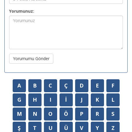
Yorumunuz:
Yorumumu Gönder
A
B
C
Ç
D
E
F
G
H
I
İ
J
K
L
M
N
O
Ö
P
R
S
Ş
T
U
Ü
V
Y
Z