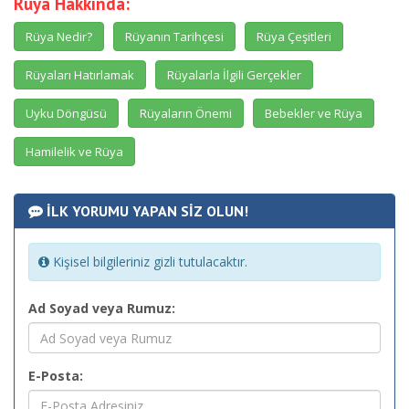
Rüya Hakkında:
Rüya Nedir?
Rüyanın Tarihçesi
Rüya Çeşitleri
Rüyaları Hatırlamak
Rüyalarla İlgili Gerçekler
Uyku Döngüsü
Rüyaların Önemi
Bebekler ve Rüya
Hamilelik ve Rüya
İLK YORUMU YAPAN SİZ OLUN!
Kişisel bilgileriniz gizli tutulacaktır.
Ad Soyad veya Rumuz:
E-Posta: