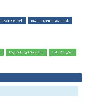
da Açlık Çekmek
Rüyada Karnını Doyurmak
k
Rüyalarla İlgili Gerçekler
Uyku Döngüsü