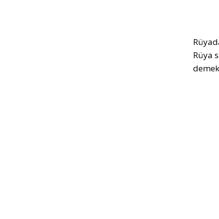
Rüyada
Rüya s
demekt