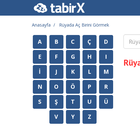
Anasayfa
Rüyada Aç Birini Görmek
A
B
C
Ç
D
E
F
G
H
I
Rüya
İ
J
K
L
M
N
O
Ö
P
R
S
Ş
T
U
Ü
V
Y
Z