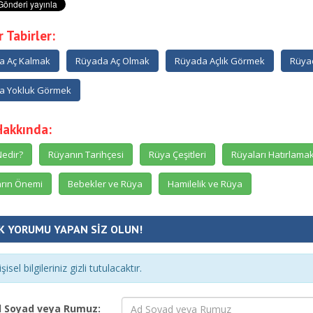
 Tabirler:
a Aç Kalmak
Rüyada Aç Olmak
Rüyada Açlık Görmek
Rüya
a Yokluk Görmek
Hakkında:
edir?
Rüyanın Tarihçesi
Rüya Çeşitleri
Rüyaları Hatırlama
rın Önemi
Bebekler ve Rüya
Hamilelik ve Rüya
K YORUMU YAPAN SİZ OLUN!
şisel bilgileriniz gizli tutulacaktır.
 Soyad veya Rumuz: