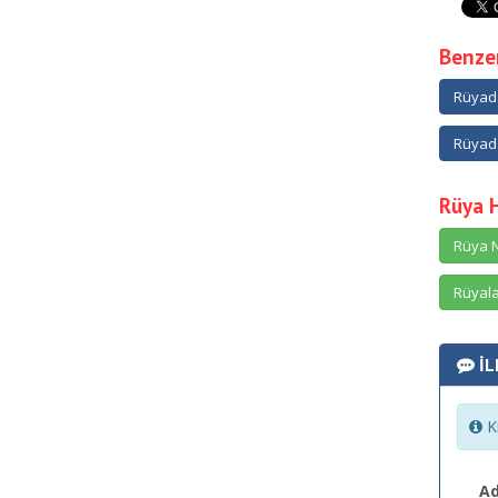
Benzer
Rüyad
Rüyad
Rüya 
Rüya N
Rüyala
İL
Ki
Ad