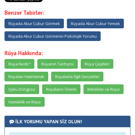
Benzer Tabirler:
Rüyada Abur Cubur Görmek
Rüyada Abur Cubur Yemek
Rüyada Abur Cubur Görmenin Psikolojik Yorumu
Rüya Hakkında:
Rüya Nedir?
Rüyanın Tarihçesi
Rüya Çeşitleri
Rüyaları Hatırlamak
Rüyalarla İlgili Gerçekler
Uyku Döngüsü
Rüyaların Önemi
Bebekler ve Rüya
Hamilelik ve Rüya
İLK YORUMU YAPAN SİZ OLUN!