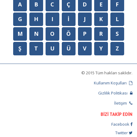
A
B
C
Ç
D
E
F
G
H
I
İ
J
K
L
M
N
O
Ö
P
R
S
Ş
T
U
Ü
V
Y
Z
© 2015 Tüm hakları saklıdır.
Kullanım Koşulları
Gizlilik Politikası
İletişim
BİZİ TAKİP EDİN
Facebook
Twitter