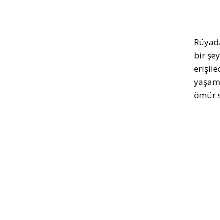
Rüyada
bir şey
erişile
yaşama
ömür s