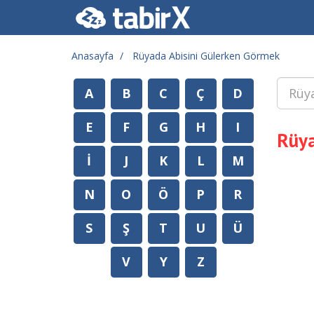
Anasayfa
Rüyada Abisini Gülerken Görmek
A
B
C
Ç
D
E
F
G
H
I
Rüya
İ
J
K
L
M
N
O
Ö
P
R
S
Ş
T
U
Ü
V
Y
Z