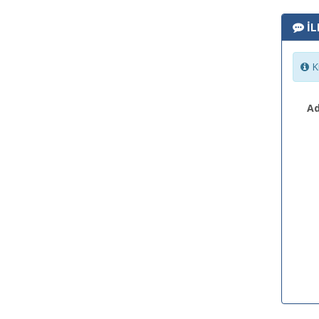
İL
Ki
Ad