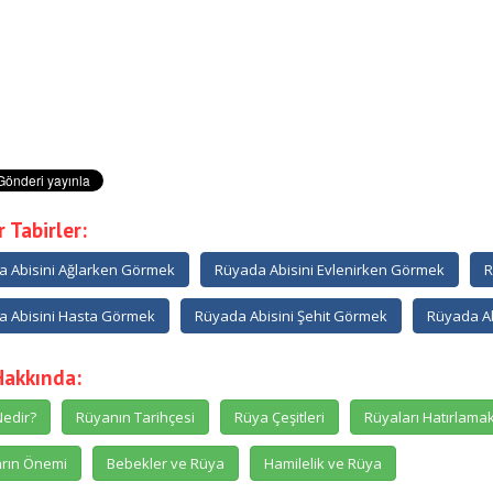
 Tabirler:
 Abisini Ağlarken Görmek
Rüyada Abisini Evlenirken Görmek
R
 Abisini Hasta Görmek
Rüyada Abisini Şehit Görmek
Rüyada A
Hakkında:
edir?
Rüyanın Tarihçesi
Rüya Çeşitleri
Rüyaları Hatırlama
rın Önemi
Bebekler ve Rüya
Hamilelik ve Rüya