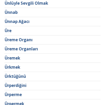
Ünlüyle Sevgili Olmak
Ünnab
Ünnap Ağacı
Üre
Üreme Organı
Üreme Organları
Üremek
Ürkmek
Ürktüğünü
Ürperdiğini
Ürperme
Ürpermek