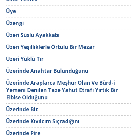
Üye
Üzengi
Üzeri Süslü Ayakkabı
Üzeri Yeşilliklerle Örtülü Bir Mezar
Üzeri Yüklü Tır
Üzerinde Anahtar Bulunduğunu
Üzerinde Araplarca Meşhur Olan Ve Bürd-i
Yemeni Denilen Taze Yahut Etrafı Yırtık Bir
Elbise Olduğunu
Üzerinde Bit
Üzerinde Kıvılcım Sıçradığını
Üzerinde Pire