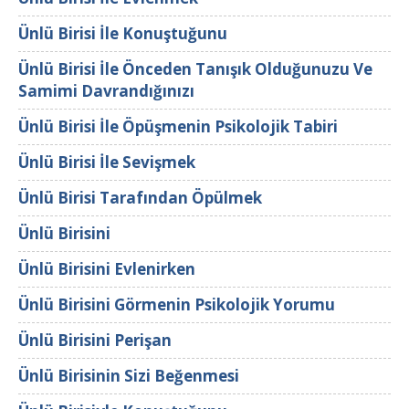
Ünlü Birisi İle Konuştuğunu
Ünlü Birisi İle Önceden Tanışık Olduğunuzu Ve
Samimi Davrandığınızı
Ünlü Birisi İle Öpüşmenin Psikolojik Tabiri
Ünlü Birisi İle Sevişmek
Ünlü Birisi Tarafından Öpülmek
Ünlü Birisini
Ünlü Birisini Evlenirken
Ünlü Birisini Görmenin Psikolojik Yorumu
Ünlü Birisini Perişan
Ünlü Birisinin Sizi Beğenmesi