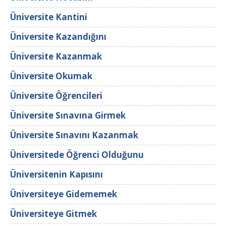
Üniversite Kantini
Üniversite Kazandığını
Üniversite Kazanmak
Üniversite Okumak
Üniversite Öğrencileri
Üniversite Sınavına Girmek
Üniversite Sınavını Kazanmak
Üniversitede Öğrenci Olduğunu
Üniversitenin Kapısını
Üniversiteye Gidememek
Üniversiteye Gitmek