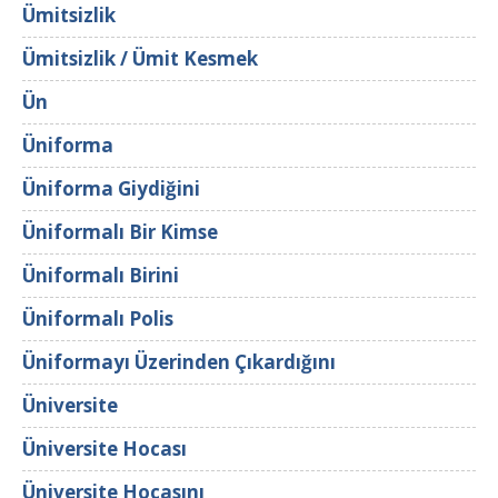
Ümitsizlik
Ümitsizlik / Ümit Kesmek
Ün
Üniforma
Üniforma Giydiğini
Üniformalı Bir Kimse
Üniformalı Birini
Üniformalı Polis
Üniformayı Üzerinden Çıkardığını
Üniversite
Üniversite Hocası
Üniversite Hocasını